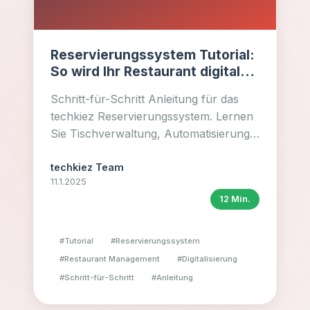
Reservierungssystem Tutorial:
So wird Ihr Restaurant digital
erfolgreich
Schritt-für-Schritt Anleitung für das
techkiez Reservierungssystem. Lernen
Sie Tischverwaltung, Automatisierung
und Analytics für maximalen
Restaurant-Erfolg.
techkiez Team
11.1.2025
12 Min.
#
Tutorial
#
Reservierungssystem
#
Restaurant Management
#
Digitalisierung
#
Schritt-für-Schritt
#
Anleitung