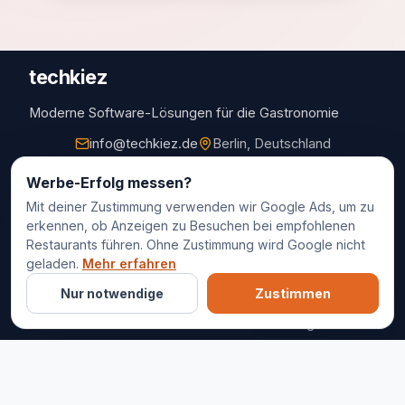
techkiez
Moderne Software-Lösungen für die Gastronomie
info@techkiez.de
Berlin, Deutschland
Unternehmen
Werbe-Erfolg messen?
Mit deiner Zustimmung verwenden wir Google Ads, um zu
FAQ
erkennen, ob Anzeigen zu Besuchen bei empfohlenen
Preise
Restaurants führen. Ohne Zustimmung wird Google nicht
Kontakt
geladen.
Mehr erfahren
Nur notwendige
Zustimmen
KONTAKT
© 2025 techkiez. Alle Rechte vorbehalten.
Impressum
Datenschutz
Cookie-Einstellungen
AGB