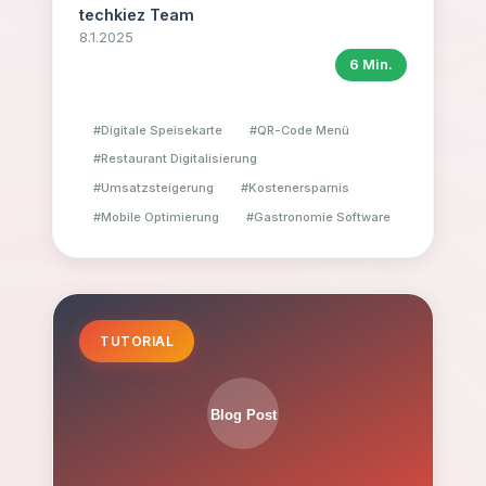
profitieren.
techkiez Team
8.1.2025
6 Min.
#
Digitale Speisekarte
#
QR-Code Menü
#
Restaurant Digitalisierung
#
Umsatzsteigerung
#
Kostenersparnis
#
Mobile Optimierung
#
Gastronomie Software
TUTORIAL