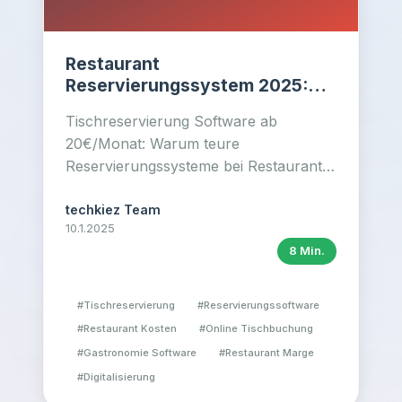
Restaurant
Reservierungssystem 2025:
Günstige Software für mehr
Tischreservierung Software ab
Gewinn bei kleinen Margen
20€/Monat: Warum teure
Reservierungssysteme bei Restaurant-
Margen von 3-6% der Ruin sind.
Preisvergleich + ROI-Rechnung für
techkiez Team
10.1.2025
Gastronomen.
8 Min.
#
Tischreservierung
#
Reservierungssoftware
#
Restaurant Kosten
#
Online Tischbuchung
#
Gastronomie Software
#
Restaurant Marge
#
Digitalisierung