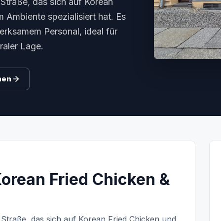
 Straße, das sich auf Korean
Ambiente spezialisiert hat. Es
erksamem Personal, ideal für
raler Lage.
hen
Korean Fried Chicken &
 Straße, das sich auf Korean Fried Chicken und