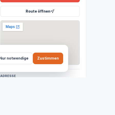
Route öffnen
Nur notwendige
Zustimmen
ADRESSE
Oranienburger Str. 50, 10117 Berlin
BEWERTUNG
4.8
aus 36 Reviews
ÖFFNUNGSZEITEN
Jetzt geöffnet