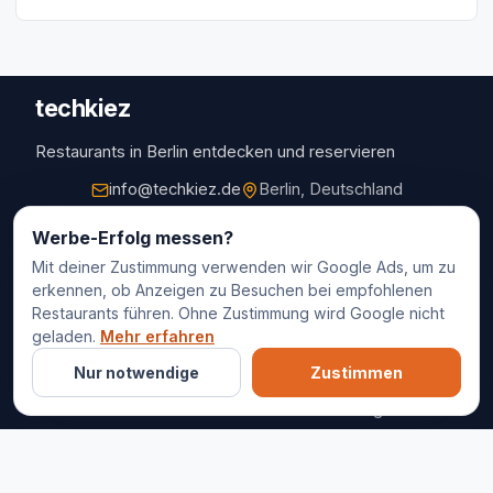
techkiez
Restaurants in Berlin entdecken und reservieren
info@techkiez.de
Berlin, Deutschland
Restaurants
Werbe-Erfolg messen?
Mit deiner Zustimmung verwenden wir Google Ads, um zu
Restaurantauswahl
erkennen, ob Anzeigen zu Besuchen bei empfohlenen
Für Unternehmen
Restaurants führen. Ohne Zustimmung wird Google nicht
Kontakt
geladen.
Mehr erfahren
Nur notwendige
Zustimmen
© 2025 techkiez. Alle Rechte vorbehalten.
Impressum
Datenschutz
Cookie-Einstellungen
AGB