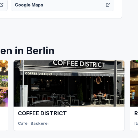
Google Maps
n in Berlin
COFFEE DISTRICT
R
Café · Bäckerei
I