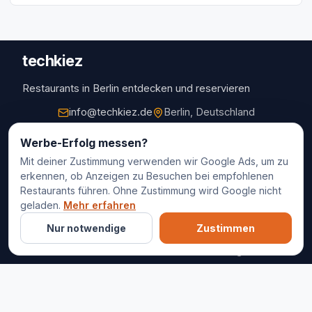
techkiez
Restaurants in Berlin entdecken und reservieren
info@techkiez.de
Berlin, Deutschland
Restaurants
Werbe-Erfolg messen?
Mit deiner Zustimmung verwenden wir Google Ads, um zu
Restaurantauswahl
erkennen, ob Anzeigen zu Besuchen bei empfohlenen
Für Unternehmen
Restaurants führen. Ohne Zustimmung wird Google nicht
Kontakt
geladen.
Mehr erfahren
Nur notwendige
Zustimmen
© 2025 techkiez. Alle Rechte vorbehalten.
Impressum
Datenschutz
Cookie-Einstellungen
AGB