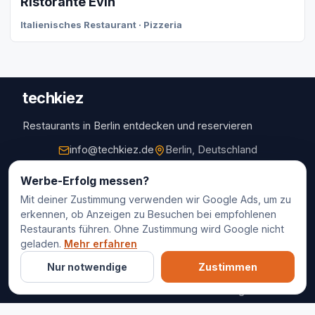
Ristorante Evin
Italienisches Restaurant · Pizzeria
techkiez
Restaurants in Berlin entdecken und reservieren
info@techkiez.de
Berlin, Deutschland
Restaurants
Werbe-Erfolg messen?
Mit deiner Zustimmung verwenden wir Google Ads, um zu
Restaurantauswahl
erkennen, ob Anzeigen zu Besuchen bei empfohlenen
Für Unternehmen
Restaurants führen. Ohne Zustimmung wird Google nicht
Kontakt
geladen.
Mehr erfahren
Nur notwendige
Zustimmen
© 2025 techkiez. Alle Rechte vorbehalten.
Impressum
Datenschutz
Cookie-Einstellungen
AGB