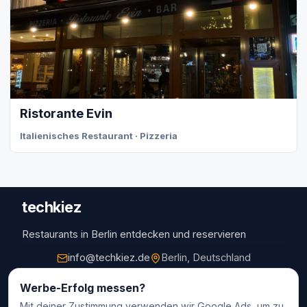
Ristorante Evin
Italienisches Restaurant · Pizzeria
techkiez
Restaurants in Berlin entdecken und reservieren
info@techkiez.de
Berlin, Deutschland
Restaurants
Werbe-Erfolg messen?
Mit deiner Zustimmung verwenden wir Google Ads, um zu