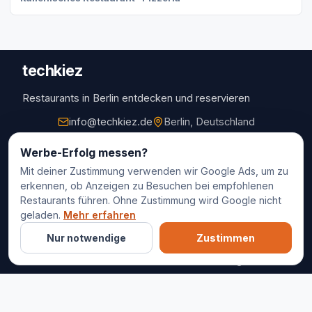
techkiez
Restaurants in Berlin entdecken und reservieren
info@techkiez.de
Berlin, Deutschland
Restaurants
Werbe-Erfolg messen?
Mit deiner Zustimmung verwenden wir Google Ads, um zu
Restaurantauswahl
erkennen, ob Anzeigen zu Besuchen bei empfohlenen
Für Unternehmen
Restaurants führen. Ohne Zustimmung wird Google nicht
Kontakt
geladen.
Mehr erfahren
Nur notwendige
Zustimmen
© 2025 techkiez. Alle Rechte vorbehalten.
Impressum
Datenschutz
Cookie-Einstellungen
AGB