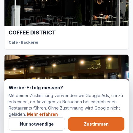
COFFEE DISTRICT
Café · Bäckerei
Werbe-Erfolg messen?
Mit deiner Zustimmung verwenden wir Google Ads, um zu
erkennen, ob Anzeigen zu Besuchen bei empfohlenen
Ristorante Evin
Restaurants führen. Ohne Zustimmung wird Google nicht
geladen.
Mehr erfahren
Italienisches Restaurant · Pizzeria
Nur notwendige
Zustimmen