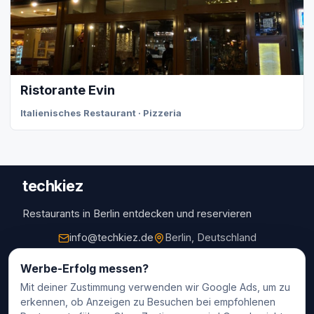
Ristorante Evin
Italienisches Restaurant · Pizzeria
techkiez
Restaurants in Berlin entdecken und reservieren
info@techkiez.de
Berlin, Deutschland
Restaurants
Werbe-Erfolg messen?
Mit deiner Zustimmung verwenden wir Google Ads, um zu
Restaurantauswahl
erkennen, ob Anzeigen zu Besuchen bei empfohlenen
Für Unternehmen