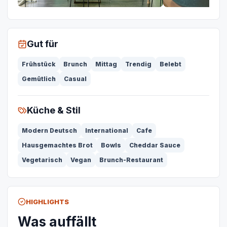
Gut für
Frühstück
Brunch
Mittag
Trendig
Belebt
Gemütlich
Casual
Küche & Stil
Modern Deutsch
International
Cafe
Hausgemachtes Brot
Bowls
Cheddar Sauce
Vegetarisch
Vegan
Brunch-Restaurant
HIGHLIGHTS
Was auffällt