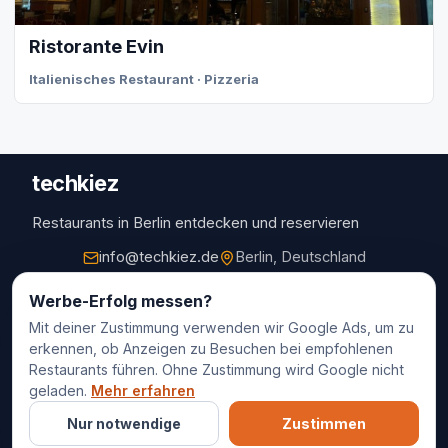
Ristorante Evin
Italienisches Restaurant · Pizzeria
techkiez
Restaurants in Berlin entdecken und reservieren
info@techkiez.de
Berlin, Deutschland
Restaurants
Werbe-Erfolg messen?
Mit deiner Zustimmung verwenden wir Google Ads, um zu
Restaurantauswahl
erkennen, ob Anzeigen zu Besuchen bei empfohlenen
Für Unternehmen
Restaurants führen. Ohne Zustimmung wird Google nicht
Kontakt
geladen.
Mehr erfahren
Nur notwendige
Zustimmen
© 2025 techkiez. Alle Rechte vorbehalten.