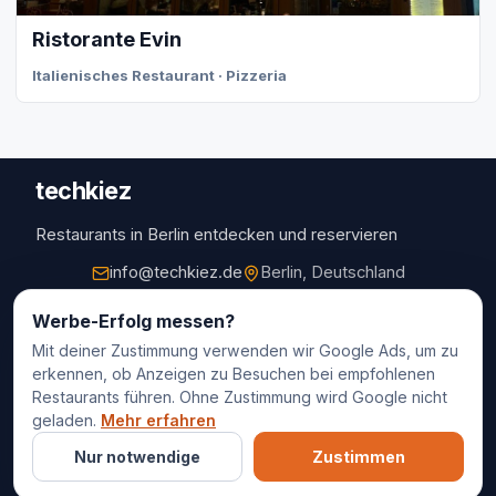
Ristorante Evin
Italienisches Restaurant · Pizzeria
techkiez
Restaurants in Berlin entdecken und reservieren
info@techkiez.de
Berlin, Deutschland
Restaurants
Werbe-Erfolg messen?
Mit deiner Zustimmung verwenden wir Google Ads, um zu
Restaurantauswahl
erkennen, ob Anzeigen zu Besuchen bei empfohlenen
Für Unternehmen
Restaurants führen. Ohne Zustimmung wird Google nicht
Kontakt
geladen.
Mehr erfahren
Nur notwendige
Zustimmen
© 2025 techkiez. Alle Rechte vorbehalten.
Impressum
Datenschutz
Cookie-Einstellungen
AGB