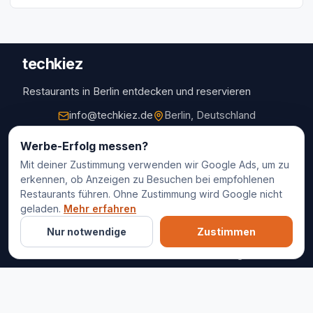
techkiez
Restaurants in Berlin entdecken und reservieren
info@techkiez.de
Berlin, Deutschland
Restaurants
Werbe-Erfolg messen?
Mit deiner Zustimmung verwenden wir Google Ads, um zu
Restaurantauswahl
erkennen, ob Anzeigen zu Besuchen bei empfohlenen
Für Unternehmen
Restaurants führen. Ohne Zustimmung wird Google nicht
Kontakt
geladen.
Mehr erfahren
Nur notwendige
Zustimmen
© 2025 techkiez. Alle Rechte vorbehalten.
Impressum
Datenschutz
Cookie-Einstellungen
AGB