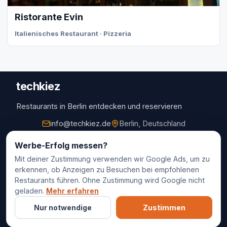
Ristorante Evin
Italienisches Restaurant · Pizzeria
techkiez
Restaurants in Berlin entdecken und reservieren
info@techkiez.de
Berlin, Deutschland
Restaurants
Werbe-Erfolg messen?
Mit deiner Zustimmung verwenden wir Google Ads, um zu
Restaurantauswahl
erkennen, ob Anzeigen zu Besuchen bei empfohlenen
Für Unternehmen
Restaurants führen. Ohne Zustimmung wird Google nicht
Kontakt
geladen.
Mehr erfahren
Nur notwendige
Zustimmen
© 2025 techkiez. Alle Rechte vorbehalten.
Impressum
Datenschutz
Cookie-Einstellungen
AGB