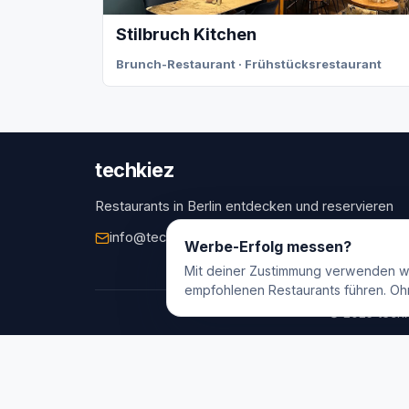
Stilbruch Kitchen
Brunch-Restaurant · Frühstücksrestaurant
techkiez
Restaurants in Berlin entdecken und reservieren
info@techkiez.de
Berlin, Deutschland
Werbe-Erfolg messen?
Mit deiner Zustimmung verwenden w
empfohlenen Restaurants führen. Oh
© 2025 techk