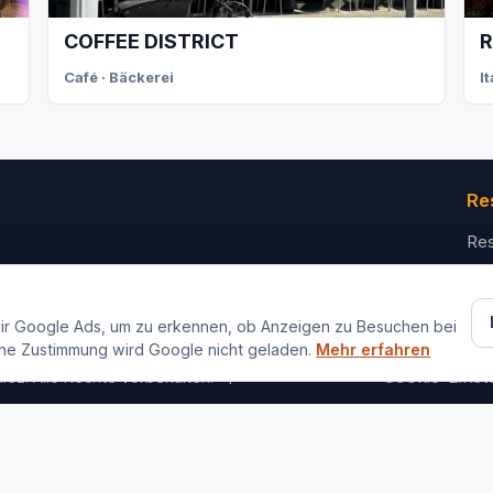
COFFEE DISTRICT
R
Café · Bäckerei
I
Re
Res
Für
Ko
ir Google Ads, um zu erkennen, ob Anzeigen zu Besuchen bei
ne Zustimmung wird Google nicht geladen.
Mehr erfahren
Impressum
Datenschutz
Cookie-Einst
iez. Alle Rechte vorbehalten.