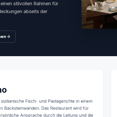
 einen stilvollen Rahmen für
deckungen abseits der
hen
no
 sizilianische Fisch- und Pastagerichte in einem
en Backsteinwänden. Das Restaurant wird für
ersönliche Ansprache durch die Leitung und die