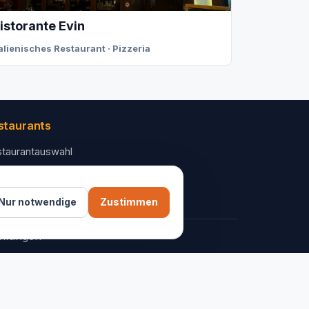
istorante Evin
talienisches Restaurant · Pizzeria
staurants
taurantauswahl
 Unternehmen
ntakt
Nur notwendige
Zustimmen
ellungen
AGB