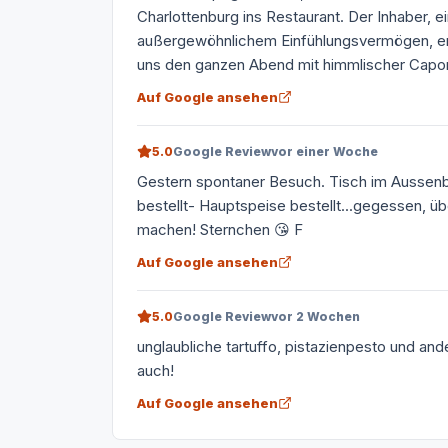
Charlottenburg ins Restaurant. Der Inhaber, e
außergewöhnlichem Einfühlungsvermögen, em
uns den ganzen Abend mit himmlischer Capona
Auf Google ansehen
5.0
Google Review
vor einer Woche
Gestern spontaner Besuch. Tisch im Aussenb
bestellt- Hauptspeise bestellt...gegessen, ü
machen! Sternchen 😘 F
Auf Google ansehen
5.0
Google Review
vor 2 Wochen
unglaubliche tartuffo, pistazienpesto und ande
auch!
Auf Google ansehen