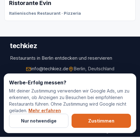
Ristorante Evin
Italienisches Restaurant · Pizzeria
techkiez
Restaurants in Berlin entdecken und reservieren
info@techkiez.de
Berlin, Deutschland
Restaurants
Werbe-Erfolg messen?
Mit deiner Zustimmung verwenden wir Google Ads, um zu
Restaurantauswahl
erkennen, ob Anzeigen zu Besuchen bei empfohlenen
Für Unternehmen
Restaurants führen. Ohne Zustimmung wird Google nicht
Kontakt
geladen.
Mehr erfahren
Nur notwendige
Zustimmen
© 2025 techkiez. Alle Rechte vorbehalten.
Impressum
Datenschutz
Cookie-Einstellungen
AGB