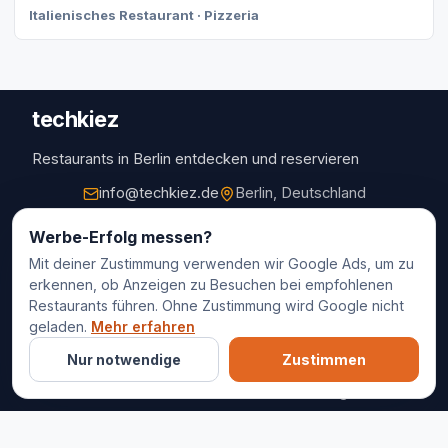
Italienisches Restaurant · Pizzeria
techkiez
Restaurants in Berlin entdecken und reservieren
info@techkiez.de
Berlin, Deutschland
Restaurants
Werbe-Erfolg messen?
Mit deiner Zustimmung verwenden wir Google Ads, um zu
Restaurantauswahl
erkennen, ob Anzeigen zu Besuchen bei empfohlenen
Für Unternehmen
Restaurants führen. Ohne Zustimmung wird Google nicht
Kontakt
geladen.
Mehr erfahren
Nur notwendige
Zustimmen
© 2025 techkiez. Alle Rechte vorbehalten.
Impressum
Datenschutz
Cookie-Einstellungen
AGB