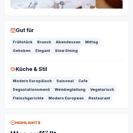
Gut für
Frühstück
Brunch
Abendessen
Mittag
Gehoben
Elegant
Slow Dining
Küche & Stil
Modern Europäisch
Saisonal
Cafe
Degustationsmenü
Weinbegleitung
Vegetarisch
Fleischgerichte
Modern European
Restaurant
HIGHLIGHTS