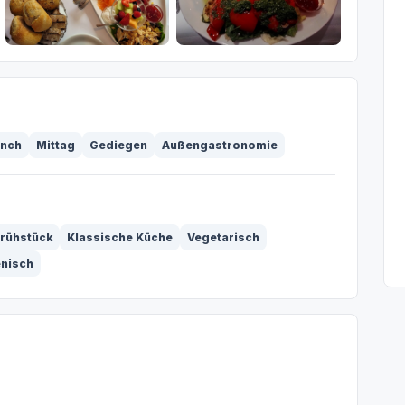
unch
Mittag
Gediegen
Außengastronomie
Frühstück
Klassische Küche
Vegetarisch
enisch