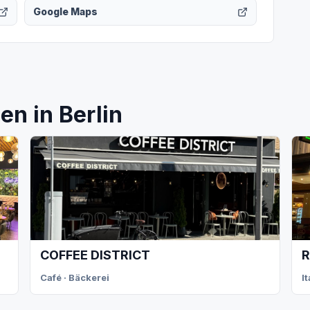
Google Maps
n in Berlin
COFFEE DISTRICT
R
Café · Bäckerei
I