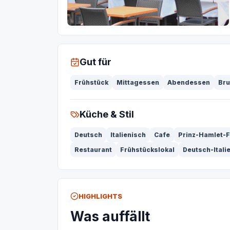
Gut für
Frühstück
Mittagessen
Abendessen
Br
Küche & Stil
Deutsch
Italienisch
Cafe
Prinz-Hamlet-
Restaurant
Frühstückslokal
Deutsch-Itali
HIGHLIGHTS
Was auffällt