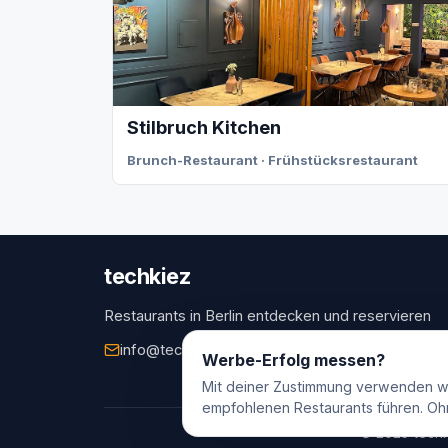
Stilbruch Kitchen
Brunch-Restaurant · Frühstücksrestaurant
techkiez
Restaurants in Berlin entdecken und reservieren
info@techkiez.de
Berlin, Deutschland
Werbe-Erfolg messen?
Mit deiner Zustimmung verwenden w
empfohlenen Restaurants führen. Oh
© 2025 techk