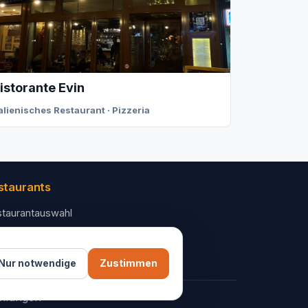
istorante Evin
talienisches Restaurant · Pizzeria
staurants
taurantauswahl
 Unternehmen
ntakt
Nur notwendige
Zustimmen
ellungen
AGB