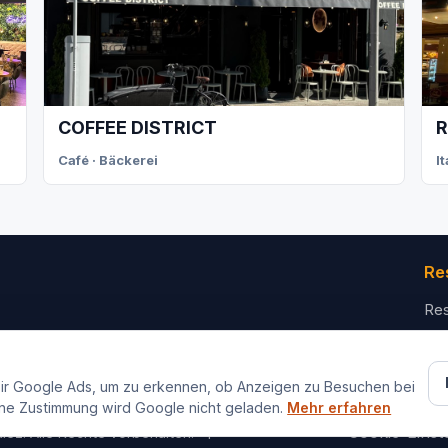
COFFEE DISTRICT
R
Café · Bäckerei
I
Re
Res
Für
Ko
ir Google Ads, um zu erkennen, ob Anzeigen zu Besuchen bei
ne Zustimmung wird Google nicht geladen.
Mehr erfahren
Impressum
Datenschutz
Cookie-Einst
iez. Alle Rechte vorbehalten.