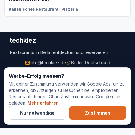
Italienisches Restaurant · Pizzeria
techkiez
Restaurants in Berlin entdecken und reservieren
info@techkiez.de
Berlin, Deutschland
Restaurants
Werbe-Erfolg messen?
Mit deiner Zustimmung verwenden wir Google Ads, um zu
Restaurantauswahl
erkennen, ob Anzeigen zu Besuchen bei empfohlenen
Für Unternehmen
Restaurants führen. Ohne Zustimmung wird Google nicht
Kontakt
geladen.
Mehr erfahren
Nur notwendige
Zustimmen
© 2025 techkiez. Alle Rechte vorbehalten.
Impressum
Datenschutz
Cookie-Einstellungen
AGB