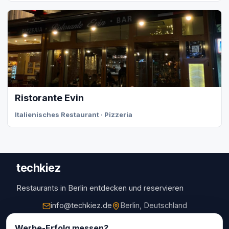
Ristorante Evin
Italienisches Restaurant · Pizzeria
techkiez
Restaurants in Berlin entdecken und reservieren
info@techkiez.de
Berlin, Deutschland
Restaurants
Werbe-Erfolg messen?