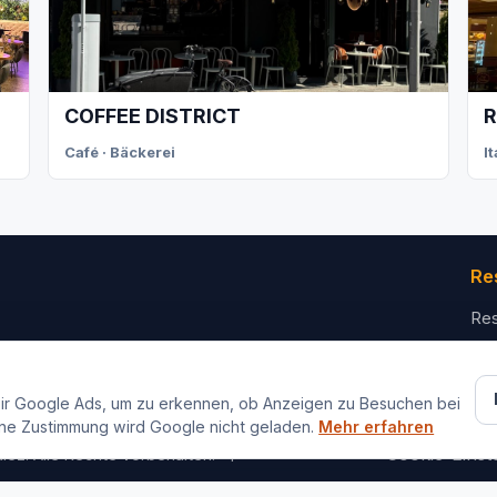
COFFEE DISTRICT
R
Café · Bäckerei
I
Re
Res
Für
Ko
ir Google Ads, um zu erkennen, ob Anzeigen zu Besuchen bei
ne Zustimmung wird Google nicht geladen.
Mehr erfahren
Impressum
Datenschutz
Cookie-Einst
iez. Alle Rechte vorbehalten.