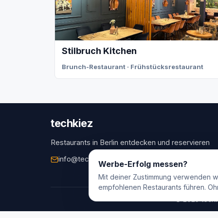
Stilbruch Kitchen
Brunch-Restaurant · Frühstücksrestaurant
techkiez
Restaurants in Berlin entdecken und reservieren
info@techkiez.de
Berlin, Deutschland
Werbe-Erfolg messen?
Mit deiner Zustimmung verwenden w
empfohlenen Restaurants führen. Oh
© 2025 techk