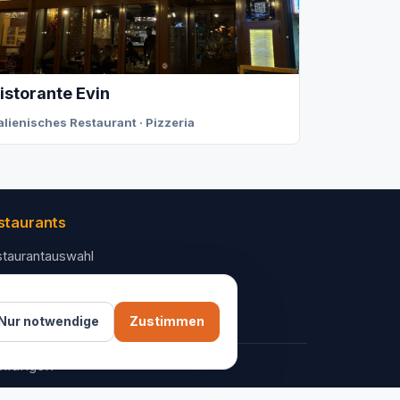
istorante Evin
talienisches Restaurant · Pizzeria
staurants
taurantauswahl
 Unternehmen
ntakt
Nur notwendige
Zustimmen
ellungen
AGB