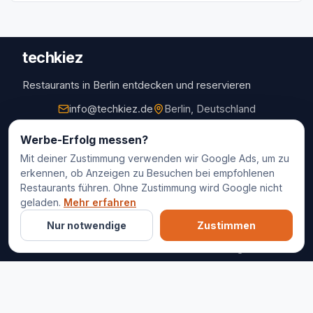
techkiez
Restaurants in Berlin entdecken und reservieren
info@techkiez.de
Berlin, Deutschland
Restaurants
Werbe-Erfolg messen?
Mit deiner Zustimmung verwenden wir Google Ads, um zu
Restaurantauswahl
erkennen, ob Anzeigen zu Besuchen bei empfohlenen
Für Unternehmen
Restaurants führen. Ohne Zustimmung wird Google nicht
Kontakt
geladen.
Mehr erfahren
Nur notwendige
Zustimmen
© 2025 techkiez. Alle Rechte vorbehalten.
Impressum
Datenschutz
Cookie-Einstellungen
AGB