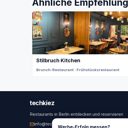
Ähnliche Empfehlunge
Stilbruch Kitchen
Brunch-Restaurant · Frühstücksrestaurant
techkiez
Restaurants in Berlin entdecken und reservieren
info@techkiez.de
Berlin, Deutschland
Werbe-Erfolg messen?