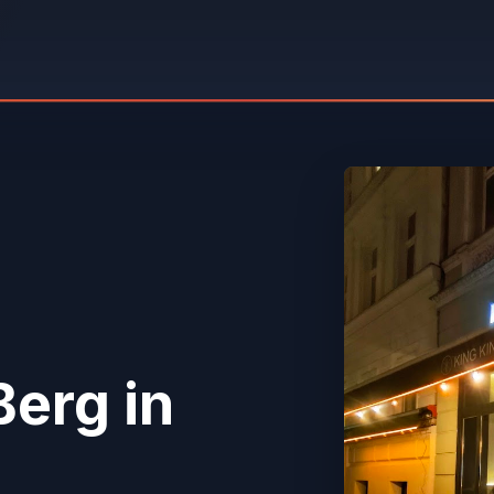
Berg
in