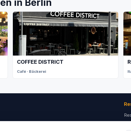
n in Berlin
COFFEE DISTRICT
R
Café · Bäckerei
I
Re
Res
Für