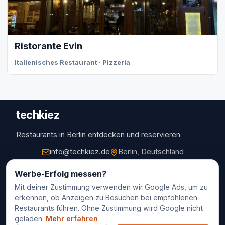
Ristorante Evin
Italienisches Restaurant · Pizzeria
techkiez
Restaurants in Berlin entdecken und reservieren
info@techkiez.de
Berlin, Deutschland
Restaurants
Werbe-Erfolg messen?
Mit deiner Zustimmung verwenden wir Google Ads, um zu
Restaurantauswahl
erkennen, ob Anzeigen zu Besuchen bei empfohlenen
Für Unternehmen
Restaurants führen. Ohne Zustimmung wird Google nicht
Kontakt
geladen.
Mehr erfahren