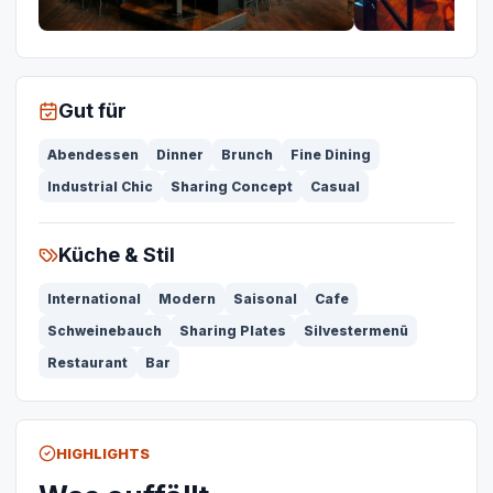
Gut für
Abendessen
Dinner
Brunch
Fine Dining
Industrial Chic
Sharing Concept
Casual
Küche & Stil
International
Modern
Saisonal
Cafe
Schweinebauch
Sharing Plates
Silvestermenü
Restaurant
Bar
HIGHLIGHTS