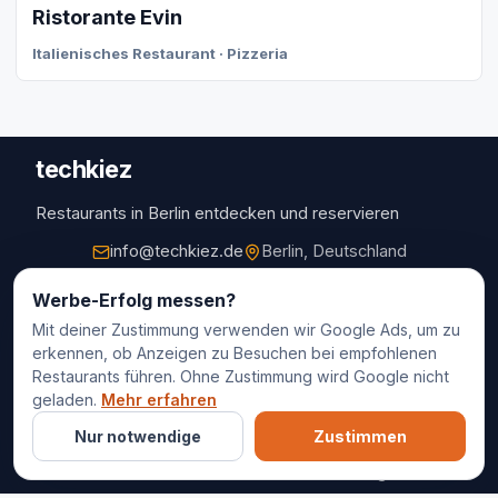
Ristorante Evin
Italienisches Restaurant · Pizzeria
techkiez
Restaurants in Berlin entdecken und reservieren
info@techkiez.de
Berlin, Deutschland
Restaurants
Werbe-Erfolg messen?
Mit deiner Zustimmung verwenden wir Google Ads, um zu
Restaurantauswahl
erkennen, ob Anzeigen zu Besuchen bei empfohlenen
Für Unternehmen
Restaurants führen. Ohne Zustimmung wird Google nicht
Kontakt
geladen.
Mehr erfahren
Nur notwendige
Zustimmen
© 2025 techkiez. Alle Rechte vorbehalten.
Impressum
Datenschutz
Cookie-Einstellungen
AGB