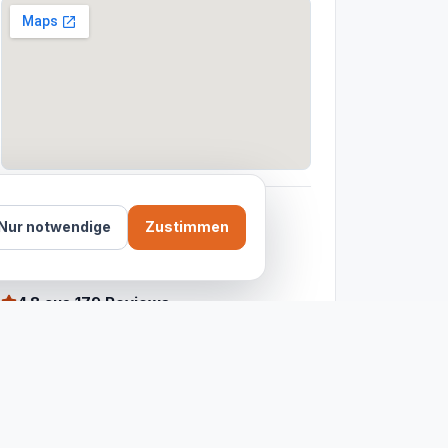
ADRESSE
Nur notwendige
Zustimmen
Marheinekepl. 15, 10961 Berlin
BEWERTUNG
4.8
aus 179 Reviews
KONTAKT
0176 70486434
ÖFFNUNGSZEITEN
Aktuell geschlossen