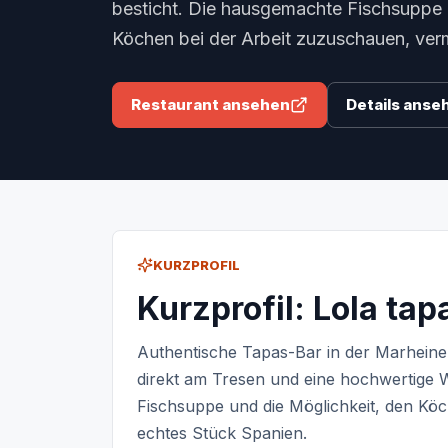
besticht. Die hausgemachte Fischsuppe 
Köchen bei der Arbeit zuzuschauen, verm
Restaurant ansehen
Details anse
KURZPROFIL
Kurzprofil: Lola tap
Authentische Tapas-Bar in der Marheinek
direkt am Tresen und eine hochwertige 
Fischsuppe und die Möglichkeit, den Köc
echtes Stück Spanien.