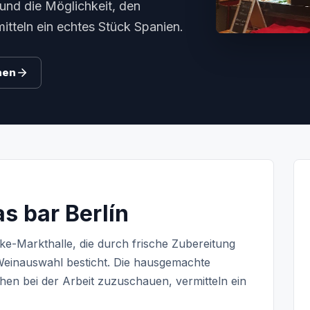
und die Möglichkeit, den
itteln ein echtes Stück Spanien.
hen
as bar Berlín
e-Markthalle, die durch frische Zubereitung
Weinauswahl besticht. Die hausgemachte
hen bei der Arbeit zuzuschauen, vermitteln ein