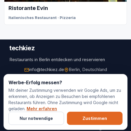
Ristorante Evin
Italienisches Restaurant · Pizzeria
techkiez
Restaurants in Berlin entdecken und reservieren
info@techkiez.de
Berlin, Deutschland
Restaurants
Werbe-Erfolg messen?
Mit deiner Zustimmung verwenden wir Google Ads, um zu
Restaurantauswahl
erkennen, ob Anzeigen zu Besuchen bei empfohlenen
Für Unternehmen
Restaurants führen. Ohne Zustimmung wird Google nicht
Kontakt
geladen.
Mehr erfahren
Nur notwendige
Zustimmen
© 2025 techkiez. Alle Rechte vorbehalten.
Impressum
Datenschutz
Cookie-Einstellungen
AGB