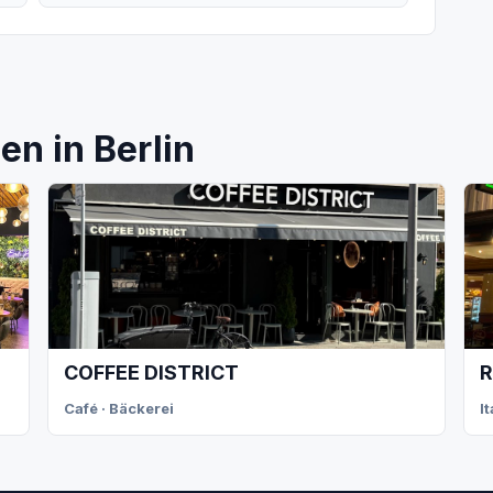
n in Berlin
COFFEE DISTRICT
R
Café · Bäckerei
I