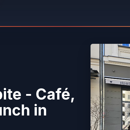
bite - Café,
unch
in