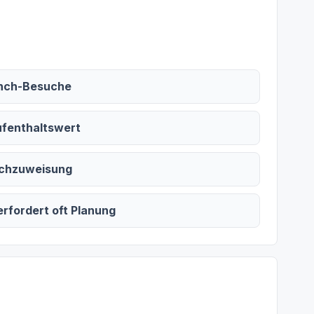
unch-Besuche
ufenthaltswert
ischzuweisung
fordert oft Planung