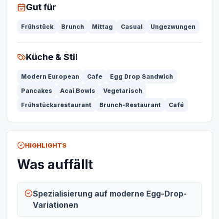
Gut für
Frühstück
Brunch
Mittag
Casual
Ungezwungen
Küche & Stil
Modern European
Cafe
Egg Drop Sandwich
Pancakes
Acai Bowls
Vegetarisch
Frühstücksrestaurant
Brunch-Restaurant
Café
HIGHLIGHTS
Was auffällt
Spezialisierung auf moderne Egg-Drop-
Variationen