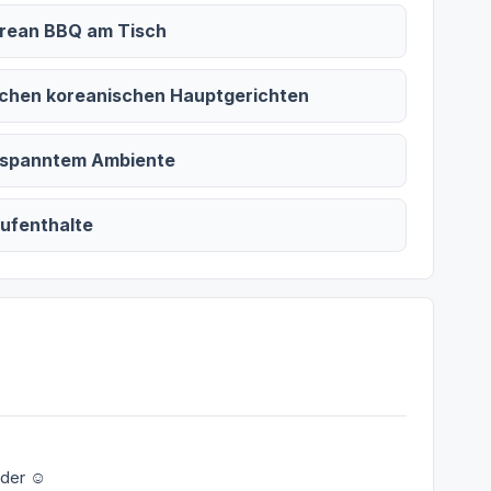
Korean BBQ am Tisch
schen koreanischen Hauptgerichten
ntspanntem Ambiente
Aufenthalte
der ☺️