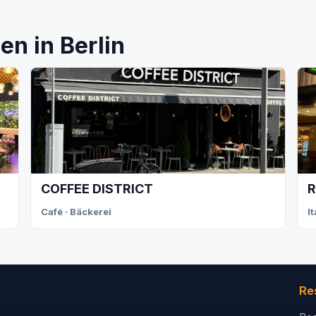
n in Berlin
COFFEE DISTRICT
R
Café · Bäckerei
I
Re