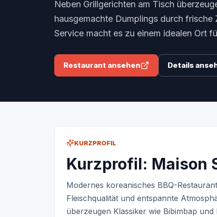
Neben Grillgerichten am Tisch überzeug
hausgemachte Dumplings durch frische 
Service macht es zu einem idealen Ort 
Restaurant ansehen
Details anse
KURZPROFIL
Kurzprofil: Maison
Modernes koreanisches BBQ-Restaurant 
Fleischqualität und entspannte Atmosphä
überzeugen Klassiker wie Bibimbap und