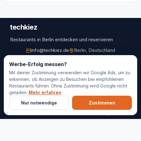
techkiez
Restaurants in Berlin entdecken und reservieren
info@techkiez.de
Berlin, Deutschland
Restaurants
Werbe-Erfolg messen?
Mit deiner Zustimmung verwenden wir Google Ads, um zu
Restaurantauswahl
erkennen, ob Anzeigen zu Besuchen bei empfohlenen
Für Unternehmen
Restaurants führen. Ohne Zustimmung wird Google nicht
Kontakt
geladen.
Mehr erfahren
Nur notwendige
Zustimmen
© 2025 techkiez. Alle Rechte vorbehalten.
Impressum
Datenschutz
Cookie-Einstellungen
AGB