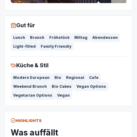
Gut für
Lunch
Brunch
Frühstück
Mittag
Abendessen
Light-filled
Family Friendly
Küche & Stil
Modern European
Bio
Regional
Cafe
Weekend Brunch
Bio Cakes
Vegan Options
Vegetarian Options
Vegan
HIGHLIGHTS
Was auffällt