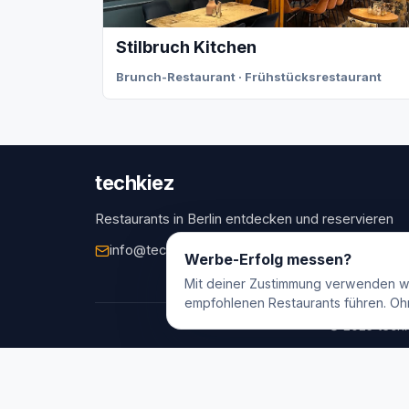
Stilbruch Kitchen
Brunch-Restaurant · Frühstücksrestaurant
techkiez
Restaurants in Berlin entdecken und reservieren
info@techkiez.de
Berlin, Deutschland
Werbe-Erfolg messen?
Mit deiner Zustimmung verwenden w
empfohlenen Restaurants führen. Oh
© 2025 techk