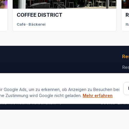
COFFEE DISTRICT
R
Café · Bäckerei
I
Re
Res
Für
Ko
ir Google Ads, um zu erkennen, ob Anzeigen zu Besuchen bei
ne Zustimmung wird Google nicht geladen.
Mehr erfahren
Impressum
Datenschutz
Cookie-Einst
iez. Alle Rechte vorbehalten.