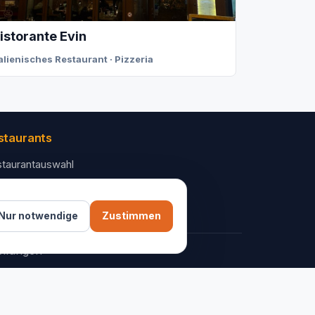
istorante Evin
talienisches Restaurant · Pizzeria
staurants
taurantauswahl
 Unternehmen
ntakt
Nur notwendige
Zustimmen
ellungen
AGB