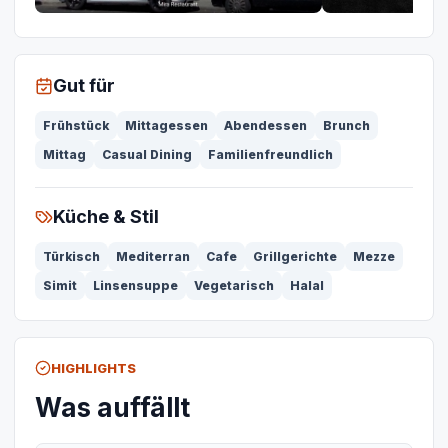
Gut für
Frühstück
Mittagessen
Abendessen
Brunch
Mittag
Casual Dining
Familienfreundlich
Küche & Stil
Türkisch
Mediterran
Cafe
Grillgerichte
Mezze
Simit
Linsensuppe
Vegetarisch
Halal
HIGHLIGHTS
Was auffällt