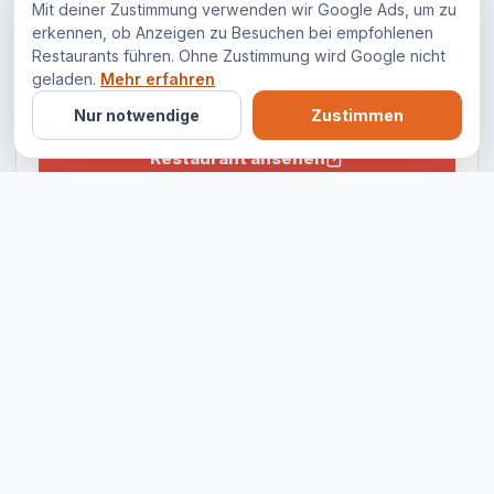
Mit deiner Zustimmung verwenden wir Google Ads, um zu
erkennen, ob Anzeigen zu Besuchen bei empfohlenen
Restaurants führen. Ohne Zustimmung wird Google nicht
BESUCH PLANEN
geladen.
Mehr erfahren
Mr. Grill Berlin
Nur notwendige
Zustimmen
Restaurant ansehen
Route öffnen