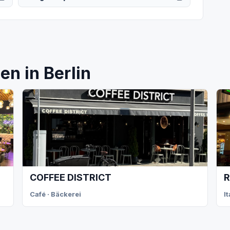
n in Berlin
COFFEE DISTRICT
R
Café · Bäckerei
I