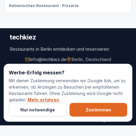
Italienisches Restaurant · Pizzeria
techkiez
Restaurants in Berlin entdecken und reservieren
info@techkiez.de
Berlin, Deutschland
Restaurants
Werbe-Erfolg messen?
Mit deiner Zustimmung verwenden wir Google Ads, um zu
Restaurantauswahl
erkennen, ob Anzeigen zu Besuchen bei empfohlenen
Für Unternehmen
Restaurants führen. Ohne Zustimmung wird Google nicht
Kontakt
geladen.
Mehr erfahren
Nur notwendige
Zustimmen
© 2025 techkiez. Alle Rechte vorbehalten.
Impressum
Datenschutz
Cookie-Einstellungen
AGB