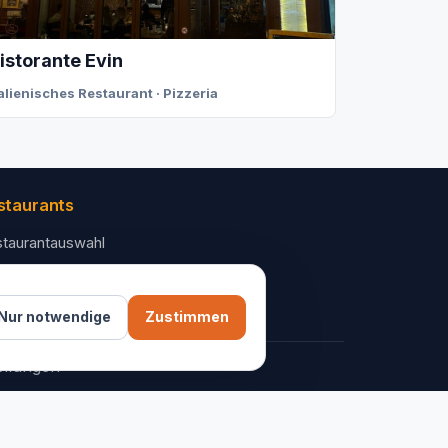
istorante Evin
talienisches Restaurant · Pizzeria
staurants
taurantauswahl
 Unternehmen
ntakt
Nur notwendige
Zustimmen
ellungen
AGB