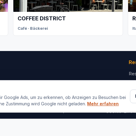
COFFEE DISTRICT
R
Café · Bäckerei
I
Re
Res
Für
Ko
ir Google Ads, um zu erkennen, ob Anzeigen zu Besuchen bei
ne Zustimmung wird Google nicht geladen.
Mehr erfahren
Impressum
Datenschutz
Cookie-Einst
iez. Alle Rechte vorbehalten.