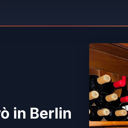
rò
in Berlin