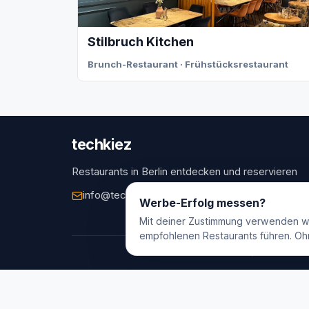
Stilbruch Kitchen
Brunch-Restaurant · Frühstücksrestaurant
techkiez
Restaurants in Berlin entdecken und reservieren
info@techkiez.de
Berlin, Deutschland
Werbe-Erfolg messen?
Mit deiner Zustimmung verwenden w
empfohlenen Restaurants führen. Oh
© 2025 techk