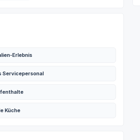
alien-Erlebnis
s Servicepersonal
ufenthalte
le Küche