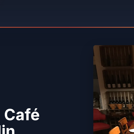
 Café
lin