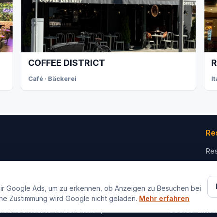
COFFEE DISTRICT
R
Café · Bäckerei
I
Re
Res
Für
Ko
ir Google Ads, um zu erkennen, ob Anzeigen zu Besuchen bei
ne Zustimmung wird Google nicht geladen.
Mehr erfahren
Impressum
Datenschutz
Cookie-Einst
iez. Alle Rechte vorbehalten.