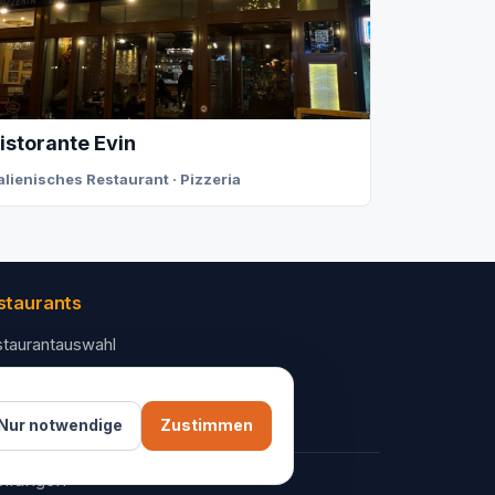
istorante Evin
talienisches Restaurant · Pizzeria
staurants
taurantauswahl
 Unternehmen
ntakt
Nur notwendige
Zustimmen
ellungen
AGB