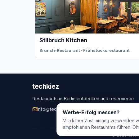
Stilbruch Kitchen
Brunch-Restaurant · Frühstücksrestaurant
techkiez
Restaurants in Berlin entdecken und reservieren
info@techkiez.de
Berlin, Deutschland
Werbe-Erfolg messen?
Mit deiner Zustimmung verwenden w
empfohlenen Restaurants führen. Oh
© 2025 techk