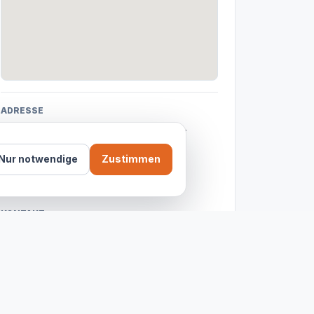
ADRESSE
Köpenicker Str. 36, 12524 Berlin-
Bezirk Treptow-Köpenick
Nur notwendige
Zustimmen
BEWERTUNG
4.5
aus 587 Reviews
KONTAKT
030 63314060
ÖFFNUNGSZEITEN
Jetzt geöffnet
Montag
12:00 - 22:00 Uhr
Dienstag
Geschlossen