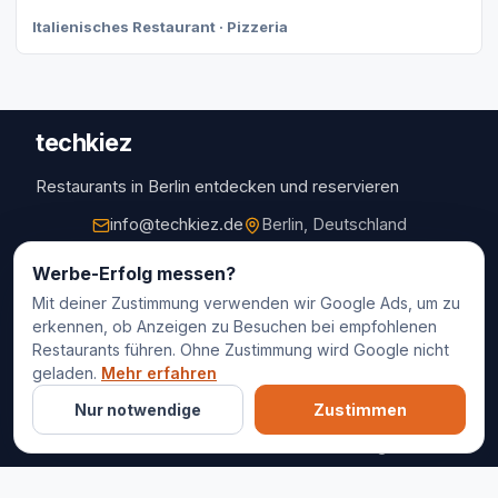
Italienisches Restaurant · Pizzeria
techkiez
Restaurants in Berlin entdecken und reservieren
info@techkiez.de
Berlin, Deutschland
Restaurants
Werbe-Erfolg messen?
Mit deiner Zustimmung verwenden wir Google Ads, um zu
Restaurantauswahl
erkennen, ob Anzeigen zu Besuchen bei empfohlenen
Für Unternehmen
Restaurants führen. Ohne Zustimmung wird Google nicht
Kontakt
geladen.
Mehr erfahren
Nur notwendige
Zustimmen
© 2025 techkiez. Alle Rechte vorbehalten.
Impressum
Datenschutz
Cookie-Einstellungen
AGB