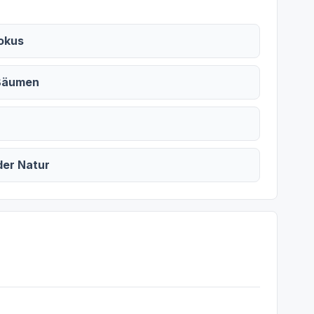
Fokus
 Bäumen
der Natur