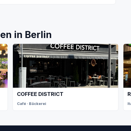
n in Berlin
COFFEE DISTRICT
R
Café · Bäckerei
I