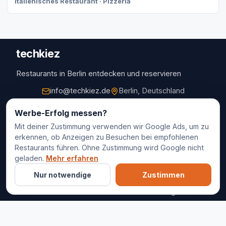
Italienisches Restaurant · Pizzeria
techkiez
Restaurants in Berlin entdecken und reservieren
info@techkiez.de
Berlin, Deutschland
Restaurants
Werbe-Erfolg messen?
Mit deiner Zustimmung verwenden wir Google Ads, um zu
Restaurantauswahl
erkennen, ob Anzeigen zu Besuchen bei empfohlenen
Für Unternehmen
Restaurants führen. Ohne Zustimmung wird Google nicht
Kontakt
geladen.
Mehr erfahren
Nur notwendige
Zustimmen
© 2025 techkiez. Alle Rechte vorbehalten.
Impressum
Datenschutz
Cookie-Einstellungen
AGB