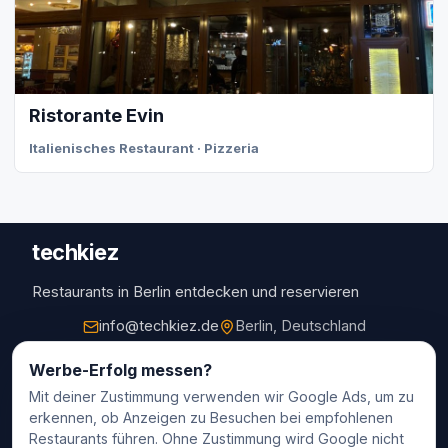
Ristorante Evin
Italienisches Restaurant · Pizzeria
techkiez
Restaurants in Berlin entdecken und reservieren
info@techkiez.de
Berlin, Deutschland
Restaurants
Werbe-Erfolg messen?
Mit deiner Zustimmung verwenden wir Google Ads, um zu
Restaurantauswahl
erkennen, ob Anzeigen zu Besuchen bei empfohlenen
Für Unternehmen
Restaurants führen. Ohne Zustimmung wird Google nicht