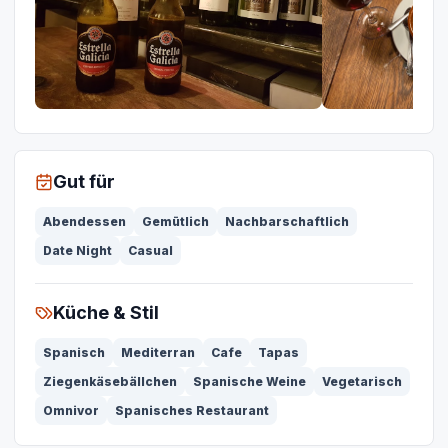
Gut für
Abendessen
Gemütlich
Nachbarschaftlich
Date Night
Casual
Küche & Stil
Spanisch
Mediterran
Cafe
Tapas
Ziegenkäsebällchen
Spanische Weine
Vegetarisch
Omnivor
Spanisches Restaurant