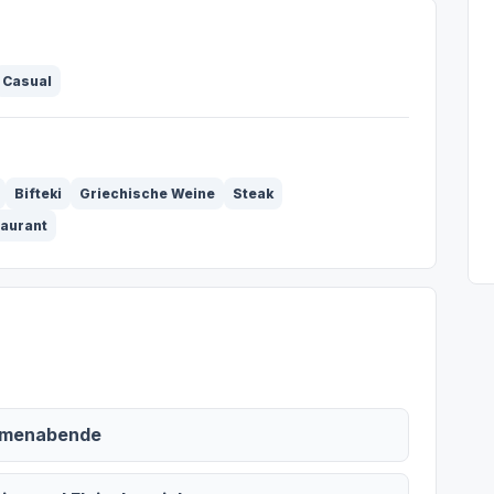
Casual
Bifteki
Griechische Weine
Steak
taurant
irmenabende