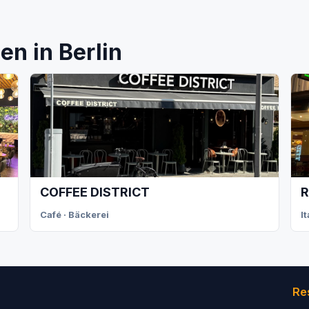
n in Berlin
COFFEE DISTRICT
R
Café · Bäckerei
I
Re