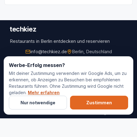
techkiez
Restaurants in Berlin entdecken und reservieren
info@techkiez.de
Berlin, Deutschland
Restaurants
Werbe-Erfolg messen?
Mit deiner Zustimmung verwenden wir Google Ads, um zu
Restaurantauswahl
erkennen, ob Anzeigen zu Besuchen bei empfohlenen
Für Unternehmen
Restaurants führen. Ohne Zustimmung wird Google nicht
Kontakt
geladen.
Mehr erfahren
Nur notwendige
Zustimmen
© 2025 techkiez. Alle Rechte vorbehalten.
Impressum
Datenschutz
Cookie-Einstellungen
AGB